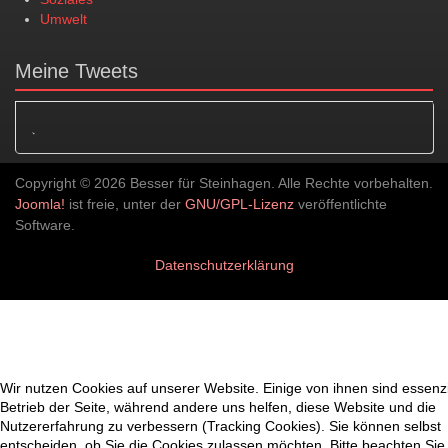
Umwelt
Meine Tweets
·
Copyright © 2026 Besser für Steinhagen. Alle Rechte vorbehalten.
Joomla!
ist freie, unter der
GNU/GPL-Lizenz
veröffentlichte
Software.
Datenschutzerklärung
Wir nutzen Cookies auf unserer Website. Einige von ihnen sind essenzi
Betrieb der Seite, während andere uns helfen, diese Website und die
Nutzererfahrung zu verbessern (Tracking Cookies). Sie können selbst
entscheiden, ob Sie die Cookies zulassen möchten. Bitte beachten Sie,