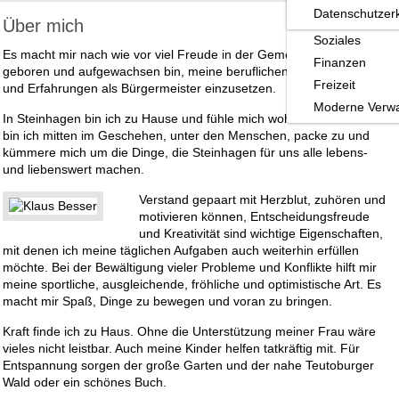
Datenschutzer
Familie
Über mich
Soziales
Es macht mir nach wie vor viel Freude in der Gemeinde, in der ich
Finanzen
geboren und aufgewachsen bin, meine beruflichen Kompetenzen
Freizeit
und Erfahrungen als Bürgermeister einzusetzen.
Moderne Verwa
In Steinhagen bin ich zu Hause und fühle mich wohl. Am liebsten
bin ich mitten im Geschehen, unter den Menschen, packe zu und
kümmere mich um die Dinge, die Steinhagen für uns alle lebens-
und liebenswert machen.
Verstand gepaart mit Herzblut, zuhören und
motivieren können, Entscheidungsfreude
und Kreativität sind wichtige Eigenschaften,
mit denen ich meine täglichen Aufgaben auch weiterhin erfüllen
möchte. Bei der Bewältigung vieler Probleme und Konflikte hilft mir
meine sportliche, ausgleichende, fröhliche und optimistische Art. Es
macht mir Spaß, Dinge zu bewegen und voran zu bringen.
Kraft finde ich zu Haus. Ohne die Unterstützung meiner Frau wäre
vieles nicht leistbar. Auch meine Kinder helfen tatkräftig mit. Für
Entspannung sorgen der große Garten und der nahe Teutoburger
Wald oder ein schönes Buch.