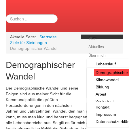
Suchen
...
Aktuelle Seite:
Startseite
Start
Ziele für Steinhagen
Aktuelles
Demographischer Wandel
Über mich
Demographischer
Lebenslauf
Ziele für Steinhagen
Privat
Demographischer
Termine
Wandel
Aufgaben
Klimawandel
Archiv
Leistungsbilanz
Bildung
Der Demographische Wandel und seine
Links
Über mich
Folgen sind aus meiner Sicht für die
Arbeit
Kontakt
Kommunalpolitik die größten
Wirtschaft
Herausforderungen in den nächsten
Kontakt
Umwelt
Jahren und Jahrzehnten. Wandel, den man nicht aufhalten
Impressum
Ziele für Steinhag
kann, muss man klug und beherzt begegnen. Er wirkt sich auf
Datenschutzerklä
alle Lebensbereiche aus. So gilt es für mich durch
Familie
familienfreundliche Politik die Geburtenrate positiv zu